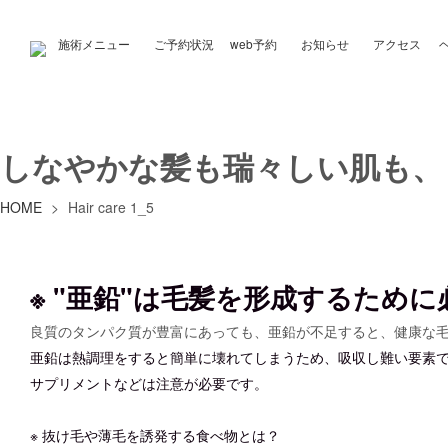
施術メニュー
ご予約状況
web予約
お知らせ
アクセス
しなやかな髪も瑞々しい肌も、
HOME
>
Hair care 1_5
※ "亜鉛"は毛髪を形成するため
良質のタンパク質が豊富にあっても、亜鉛が不足すると、健康な
亜鉛は熱調理をすると簡単に壊れてしまうため、吸収し難い要素
サプリメントなどは注意が必要です。
※ 抜け毛や薄毛を誘発する食べ物とは？