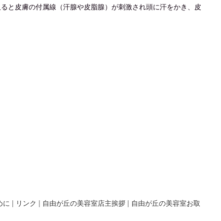
取ると
皮膚の付属線（汗腺や皮脂腺）が刺激され頭に汗をかき、皮
めに
|
リンク
|
自由が丘の美容室店主挨拶
|
自由が丘の美容室お取