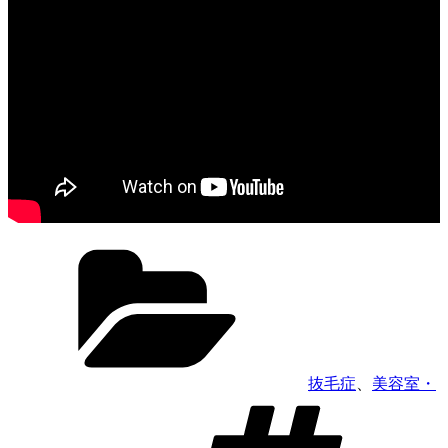
カ
テ
ゴ
リ
ー
抜毛症
、
美容室・
タ
グ