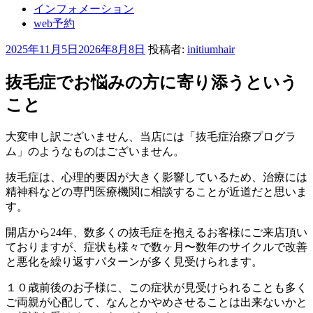
インフォメーション
web予約
投
2025年11月5日
2026年8月8日
投稿者:
initiumhair
稿
日:
抜毛症でお悩みの方に寄り添うという
こと
大変申し訳ございません、当店には「抜毛症治療プログラ
ム」のようなものはございません。
抜毛症は、心理的要因が大きく影響しているため、治療には
精神科などの専門医療機関に相談することが近道だと思いま
す。
開店から24年、数多くの抜毛症を抱えるお客様にご来店頂い
ておりますが、症状も様々で数ヶ月〜数年のサイクルで改善
と悪化を繰り返すパターンが多く見受けられます。
１０歳前後のお子様に、この症状が見受けられることも多く
ご両親が心配して、なんとかやめさせることは出来ないかと