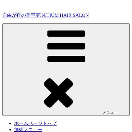
コ
ン
自由が丘の美容室INITIUM HAIR SALON
テ
ン
ツ
へ
ス
キ
ッ
プ
メニュー
ホームページトップ
施術メニュー