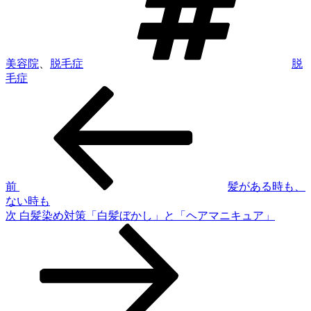
美容院
、
脱毛症
脱
毛症
前
投
の
稿
投
稿
ナ
ビ
ゲ
前
髪がある時も、
ない時も
ー
次
次
白髪染め対策「白髪ぼかし」と「ヘアマニキュア」
シ
の
投
ョ
稿
ン