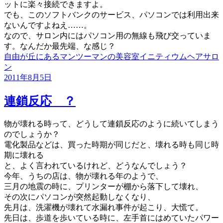
ットに楽々接続できますよ。
でも、このソフトバンクのサービス、パソコンでは利用出来
ないんですよねえ……。
なので、サロン内にはパソコン用の無線も飛び交っていま
す。なんだか最先端、な感じ？
自由が丘にあるマンツーマンの美容室イニティウムヘアサロ
ン
投
2011年8月5日
稿
日:
連鎖反応 ？
物が壊れる時って、どうして連鎖反応のように続いてしまう
のでしょうか？
電化製品などは、買った時期が同じだと、壊れる時も同じ時
期に壊れる
と、よく言われているけれど、どうなんでしょう？
今年、うちの店は、物が壊れる年のようで、
三月の地震の時に、プリンターが棚から落下して壊れ、
その次にパソコンが突然起動しなくなり、
先月は、洗濯機が壊れて水漏れ事件が起こり、大慌て。
先日は、歩道を歩いている時に、左手首にはめていたパワー