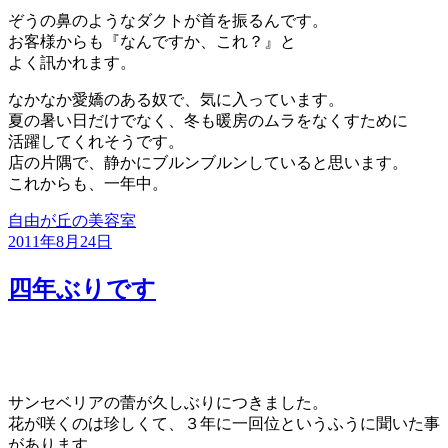
ぞうの鼻のようなダクトが首を振るんです。
お客様からも『なんですか、これ？』と
よく訊かれます。
なかなか愛嬌のある奴で、気に入っています。
夏の暑い日だけでなく、冬も暖房のムラをなくすために
活躍してくれそうです。
店の片隅で、静かにブルンブルンしていると思います。
これからも、一年中。
自由が丘の美容室
投
2011年8月24日
稿
日:
四年ぶりです
サンセベリアの蕾が久しぶりにつきました。
花が咲くのは珍しくて、３年に一回位というふうに聞いた事
があります。