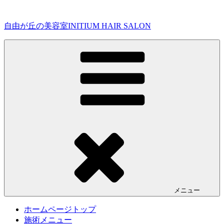
コ
ン
自由が丘の美容室INITIUM HAIR SALON
テ
ン
ツ
へ
ス
キ
ッ
プ
メニュー
ホームページトップ
施術メニュー