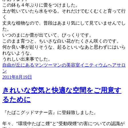
この鉢も４年ぶりに蕾をつけました。
土が乾いていたら水をやる。それだけでむくむくと育って行
く
丈夫な植物なので、普段はあまり気にして見ていませんでし
た。
いつのまにか蕾が出ていて、びっくりです。
このまま育つと、ちいさな白い花がたくさん咲くのです。
何か良い事が起りそうな、起るといいなあと思わずにはいら
れないような、
うれしい出来事でした。
自由が丘にあるマンツーマンの美容室イニティウムヘアサロ
ン
投
2011年8月19日
稿
日:
きれいな空気と快適な空間をご用意す
るために
『たばこグッドマナー店』に登録致しました。
年々、”環境中たばこ煙”と”受動喫煙”の害についての認識が