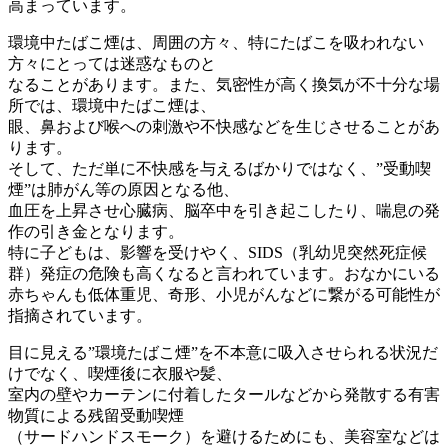
高まっています。
環境中たばこ煙は、周囲の方々、特にたばこを吸われない
方々にとっては迷惑なものと
なることがあります。また、気密性が高く換気が不十分な場
所では、環境中たばこ煙は、
眼、鼻および喉への刺激や不快感などを生じさせることがあ
ります。
そして、ただ単に不快感を与えるばかりではなく、”受動喫
煙”は肺がん等の原因となる他、
血圧を上昇させ心臓病、脳卒中を引き起こしたり、喘息の発
作の引き金となります。
特に子どもは、影響を受けやく、SIDS（乳幼児突然死症候
群）発症の危険も高くなると言われています。おなかにいる
赤ちゃんも低体重児、奇形、小児がんなどに繋がる可能性が
指摘されています。
目に見える”環境たばこ煙”を不本意に吸入させられる状況だ
けでなく、喫煙後に衣服や髪、
室内の壁やカーテンに付着したタールなどから発散する有害
物質による残留受動喫煙
（サードハンドスモーク）を避けるためにも、美容室などは