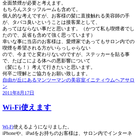
全面禁煙が必要と考えます。
もちろんスタッフルームも含めて。
個人的な考えですが、お客様の髪に直接触れる美容師の手
が、タバコ臭いということは接客業として、
あってはならない事だと思います。（かつて私も喫煙者でし
たので、反省も含めて強く思っています）
幸いな事に当店のお客様は、愛煙家であってもサロン内での
喫煙を希望される方がいらっしゃらない
ので、今までと変わりないのですが、ステッカーを貼る事
で、たばこによる体への悪影響について
（髪にも！）考えて行きたいと思います。
何卒ご理解とご協力をお願い致します。
自由が丘にあるマンツーマンの美容室イニティウムヘアサロ
ン
投
2011年8月17日
稿
日:
Wi-Fi使えます
Wi-Fi
使えるようになりました。
iPhoneや、iPadをお持ちのお客様は、サロン内でインターネ