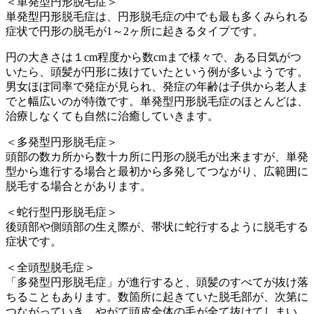
＜単発型円形脱毛症＞
単発型円形脱毛症は、円形脱毛症の中でも最も多くみられる
症状で円形の脱毛が1～2ヶ所に起きるタイプです。
円の大きさは１cm程度から数cmまで様々で、ある日気がつ
いたら、頭髪が円形に抜けていたという例が多いようです。
男女ほぼ同率で発症が見られ、発症の年齢は子供から老人ま
でと幅広いのが特徴です。単発型円形脱毛症のほとんどは、
治療しなくても自然に治癒していきます。
＜多発型円形脱毛症＞
頭部の数カ所から数十カ所に円形の脱毛が出来ますが、単発
型から進行する場合と最初から多発してつながり、広範囲に
脱毛する場合とがあります。
＜蛇行型円形脱毛症＞
後頭部や側頭部の生え際が、帯状に蛇行するように脱毛する
症状です。
＜全頭型脱毛症＞
「多発型円形脱毛症」が進行すると、頭髪のすべてが抜け落
ちることもあります。数箇所に起きていた脱毛部が、次第に
つながっていき、やがて頭皮全体の毛が全て抜けてしまい、