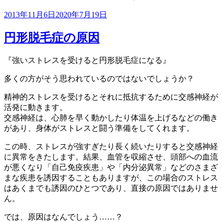
投
2013年11月6日
2020年7月19日
稿
日:
円形脱毛症の原因
『強いストレスを受けると円形脱毛症になる』
多くの方がそう思われているのではないでしょうか？
精神的ストレスを受けるとそれに抵抗するために交感神経が
活発に動きます。
交感神経は、心肺を早く動かしたり体温を上げるなどの働き
があり、身体がストレスと闘う準備をしてくれます。
この時、ストレスが強すぎたり長く続いたりすると交感神経
に異常をきたします。結果、血管を収縮させ、頭部への血流
が悪くなり「自己免疫疾患」や「内分泌異常」などのさまざ
まな疾患を誘因することもありますが、この場合のストレス
はあくまでも誘因のひとつであり、直接の原因ではありませ
ん。
では、原因はなんでしょう……？