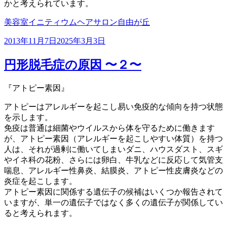
かと考えられています。
美容室イニティウムヘアサロン自由が丘
投
2013年11月7日
2025年3月3日
稿
日:
円形脱毛症の原因 〜２〜
『アトピー素因』
アトピーはアレルギーを起こし易い免疫的な傾向を持つ状態
を示します。
免疫は普通は細菌やウイルスから体を守るために働きます
が、アトピー素因（アレルギーを起こしやすい体質）を持つ
人は、それが過剰に働いてしまいダニ、ハウスダスト、スギ
やイネ科の花粉、さらには卵白、牛乳などに反応して気管支
喘息、アレルギー性鼻炎、結膜炎、アトピー性皮膚炎などの
炎症を起こします。
アトピー素因に関係する遺伝子の候補はいくつか報告されて
いますが、単一の遺伝子ではなく多くの遺伝子が関係してい
ると考えられます。