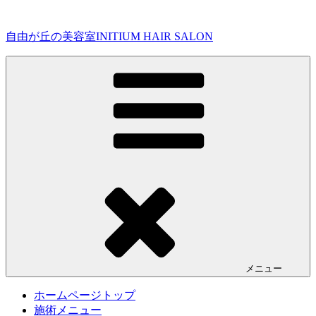
コ
ン
自由が丘の美容室INITIUM HAIR SALON
テ
ン
ツ
へ
ス
キ
ッ
プ
メニュー
ホームページトップ
施術メニュー