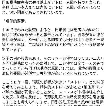
円形脱毛症患者の40％以上がアトピー素因を持つと言われ、
半数以上が本人または家族にアトピー素因が認められるな
ど、深い関連があるとされています。
『遺伝的要素』
中国で行われた調査によると、円形脱毛症患者の約8.4％に
同じ症状の家族がいると報告されています。親等が近いほど
発症率が高く、欧米における調査でも円形脱毛症患者の一親
等の発症率は、二親等以上の家族の10倍に及ぶという結果が
出ています。
双子の例の報告もあり、そのうち一卵性では５５％が二人と
も円形脱毛になったのに対して、二卵性では全て一人のみで
あったことから円形脱毛症の原因としては、環境の影響より
遺伝的要因が関係する可能性が高いと考えられています。
ここでもう一度、環境の影響が大きい「ストレス」との関係
を考えてみましょう。精神的ストレスがあるとT細胞系リン
パ球の機能が変化することから、ストレスが中枢神経を介し
て免疫に影響を及ぼし、円形脱毛症の自己免疫反応を引き起
こすことも考えられますが、円形脱毛症患者の約80%は遺伝