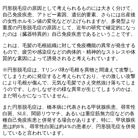
円形脱毛症の原因として考えられるものには大きく分けて、
自己免疫疾患、アトピー素因、遺伝的要素、さらには出産後
の女性ホルモン値の変化などが上げられますが、多発型より
重度の円形脱毛症の原因として、近年の研究で確定的になっ
たのは（臓器特異的）自己免疫疾患であるということです。
これは、毛髪の毛根組織に対して免疫機能の異常が発生する
もので、疲労や感染症などの肉体的・精神的なストレスや体
質的な素因によって誘発されると考えられています。
※円形脱毛症は、Tリンパ球が毛根を異物と間違えて攻撃し
てしまうために発症すると考えられており、その激しい攻撃
により毛根が傷んで、元気な毛髪でさえ突然抜け落ちてしま
うのです。しかしなぜその様な異常が生じてしまうのかは、
まだ明らかになっていません。
また円形脱毛症は、橋本病に代表される甲状腺疾患、尋常性
白斑、SLE、関節リウマチ、あるいは重症筋無力症などの各
種自己免疫疾患と併発する場合があります。特に、甲状腺疾
患は約8％、尋常性白斑は約4％の患者が、円形脱毛症を併発
していると言われています。