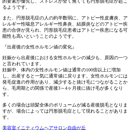
的要素が優先し、ストレスが全く無くても円形脱毛症が起こ
るようです。
また、円形脱毛症の人の約半数弱に、アトピー性皮膚炎、ア
レルギー性喘息アレルギー性鼻炎、結膜炎などのアトピー疾
患の合併が見られ、円形脱毛症患者はアトピー疾患になる可
能性も高いということのようです。
『出産後の女性ホルモン値の変化』
妊娠から出産後における女性ホルモンの減少も、原因の一つ
と言われています。
妊娠中、体内の女性ホルモン値は通常の100倍以上に増加
し、出産すると一気に通常値に戻ります。女性ホルモンには
発毛促進の作用があり、減少すると抜け毛につながることか
ら、毛周期との関係で産後3～4ヶ月後に抜け毛が多くなり
す。
多くの場合は頭髪全体のボリュームが減る産後脱毛となりま
すが、場合によっては円形脱毛症として現れることがありま
す。
美容室イニティウムヘアサロン自由が丘