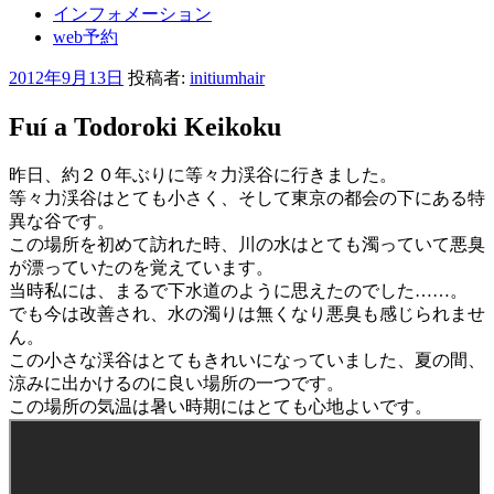
インフォメーション
web予約
投
2012年9月13日
投稿者:
initiumhair
稿
Fuí a Todoroki Keikoku
日:
昨日、約２０年ぶりに等々力渓谷に行きました。
等々力渓谷はとても小さく、そして東京の都会の下にある特
異な谷です。
この場所を初めて訪れた時、川の水はとても濁っていて悪臭
が漂っていたのを覚えています。
当時私には、まるで下水道のように思えたのでした……。
でも今は改善され、水の濁りは無くなり悪臭も感じられませ
ん。
この小さな渓谷はとてもきれいになっていました、夏の間、
涼みに出かけるのに良い場所の一つです。
この場所の気温は暑い時期にはとても心地よいです。