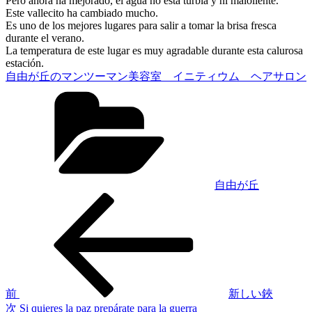
Pero ahora ha mejorado, el agua no está turbia y ni maloliente.
Este vallecito ha cambiado mucho.
Es uno de los mejores lugares para salir a tomar la brisa fresca
durante el verano.
La temperatura de este lugar es muy agradable durante esta calurosa
estación.
自由が丘のマンツーマン美容室 イニティウム ヘアサロン
カ
テ
ゴ
リ
ー
自由が丘
前
投
の
稿
投
稿
ナ
ビ
ゲ
前
新しい鋏
次
次
Si quieres la paz prepárate para la guerra