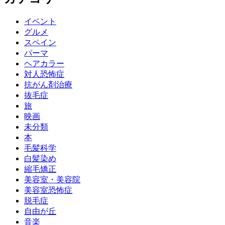
イベント
グルメ
スペイン
パーマ
ヘアカラー
対人恐怖症
抗がん剤治療
抜毛症
旅
映画
未分類
本
毛髪科学
白髪染め
縮毛矯正
美容室・美容院
美容室恐怖症
脱毛症
自由が丘
音楽