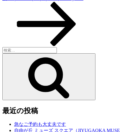
ー
の
シ
投
稿
ョ
ン
検
索:
検
索
最近の投稿
急なご予約も大丈夫です
自由が丘 ミューズ スクエア（JIYUGAOKA MUSE