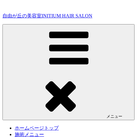
コ
ン
自由が丘の美容室INITIUM HAIR SALON
テ
ン
ツ
へ
ス
キ
ッ
プ
メニュー
ホームページトップ
施術メニュー