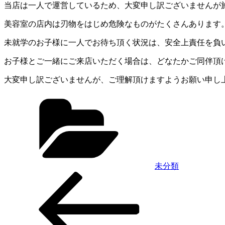
当店は一人で運営しているため、大変申し訳ございませんが
美容室の店内は刃物をはじめ危険なものがたくさんあります
未就学のお子様に一人でお待ち頂く状況は、安全上責任を負
お子様とご一緒にご来店いただく場合は、どなたかご同伴頂
大変申し訳ございませんが、ご理解頂けますようお願い申し
カ
テ
ゴ
リ
ー
未分類
前
投
の
稿
投
稿
ナ