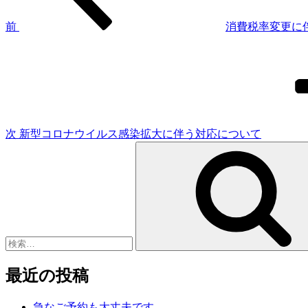
ビ
ゲ
前
消費税率変更に
次
ー
の
シ
投
稿
ョ
ン
次
新型コロナウイルス感染拡大に伴う対応について
検
索:
最近の投稿
急なご予約も大丈夫です