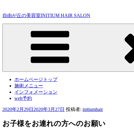
コ
ン
自由が丘の美容室INITIUM HAIR SALON
テ
ン
ツ
へ
ス
キ
ッ
プ
ホームページトップ
施術メニュー
インフォメーション
web予約
投
2020年2月29日
2020年3月27日
投稿者:
initiumhair
稿
日:
お子様をお連れの方へのお願い